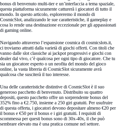
bonus di benvenuto multi-tier e un’interfaccia a tema spaziale,
questa piattaforma sicuramente catturerà i giocatori di tutto il
mondo. In questo articolo, esploreremo il mondo di
CosmicSlot, analizzando le sue caratteristiche, il gameplay e
cosa lo rende una destinazione eccezionale per gli appassionati
di gaming online.
Navigando attraverso l’espansione cosmica di
cosmicslots.it
,
ci troviamo attratti dalla varietà di giochi offerti. Con titoli che
vanno dalle slot classiche ai jackpot progressivi e giochi con
dealer dal vivo, c’è qualcosa per ogni tipo di giocatore. Che tu
sia un giocatore esperto o un neofita del mondo del gioco
online, la vasta libreria di CosmicSlot sicuramente avrà
qualcosa che susciterà il tuo interesse.
Una delle caratteristiche distintive di CosmicSlot è il suo
generoso pacchetto di benvenuto. Distribuito su quattro
depositi, questo pacchetto offre un sorprendente bonus del
352% fino a €2.750, insieme a 250 giri gratuiti. Per usufruire
di questa offerta, i giocatori devono depositare almeno €20 per
il bonus e €50 per il bonus e i giri gratuiti. I requisiti di
scommessa per questi bonus sono di 30x-40x, il che può
sembrare elevato ma è una pratica comune nel settore.