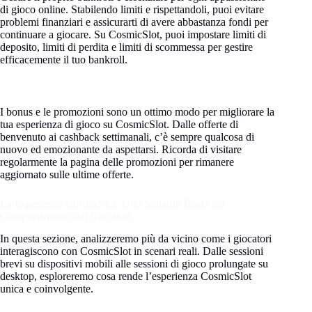
di gioco online. Stabilendo limiti e rispettandoli, puoi evitare
problemi finanziari e assicurarti di avere abbastanza fondi per
continuare a giocare. Su CosmicSlot, puoi impostare limiti di
deposito, limiti di perdita e limiti di scommessa per gestire
efficacemente il tuo bankroll.
Sfruttare Bonus e Promozioni
I bonus e le promozioni sono un ottimo modo per migliorare la
tua esperienza di gioco su CosmicSlot. Dalle offerte di
benvenuto ai cashback settimanali, c’è sempre qualcosa di
nuovo ed emozionante da aspettarsi. Ricorda di visitare
regolarmente la pagina delle promozioni per rimanere
aggiornato sulle ultime offerte.
La Esperienza CosmicSlot: Uno Sguardo Reale sul
Comportamento dei Giocatori
In questa sezione, analizzeremo più da vicino come i giocatori
interagiscono con CosmicSlot in scenari reali. Dalle sessioni
brevi su dispositivi mobili alle sessioni di gioco prolungate su
desktop, esploreremo cosa rende l’esperienza CosmicSlot
unica e coinvolgente.