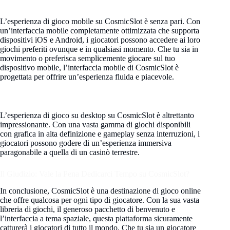
L’Esperienza di Gioco Mobile
L’esperienza di gioco mobile su CosmicSlot è senza pari. Con
un’interfaccia mobile completamente ottimizzata che supporta
dispositivi iOS e Android, i giocatori possono accedere ai loro
giochi preferiti ovunque e in qualsiasi momento. Che tu sia in
movimento o preferisca semplicemente giocare sul tuo
dispositivo mobile, l’interfaccia mobile di CosmicSlot è
progettata per offrire un’esperienza fluida e piacevole.
L’Esperienza di Gioco su Desktop
L’esperienza di gioco su desktop su CosmicSlot è altrettanto
impressionante. Con una vasta gamma di giochi disponibili
con grafica in alta definizione e gameplay senza interruzioni, i
giocatori possono godere di un’esperienza immersiva
paragonabile a quella di un casinò terrestre.
Il Giudizio: Vale la Pena Dedicarci Tempo su CosmicSlot?
In conclusione, CosmicSlot è una destinazione di gioco online
che offre qualcosa per ogni tipo di giocatore. Con la sua vasta
libreria di giochi, il generoso pacchetto di benvenuto e
l’interfaccia a tema spaziale, questa piattaforma sicuramente
catturerà i giocatori di tutto il mondo. Che tu sia un giocatore